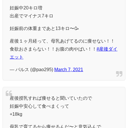
妊娠中20キロ増
出産でマイナス7キロ
妊娠前の体重まであと13キロ〜🥳
産後１ヶ月経って、母乳あげてるのに痩せない！！
食欲おさまらない！！お腹の肉やばい！！
#産後ダイ
エット
— パルス (@pao295)
March 7, 2021
産後授乳すれば痩せると聞いていたので
妊娠中安心して食べまくって
+18kg
母乳で育てるから痩せるんだ〜と意気込んで