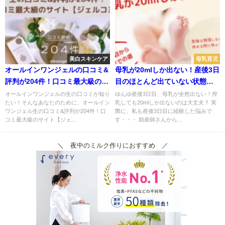
美白スキンケア
母乳育児
オールインワンジェルの口コミ&
母乳が20mlしか出ない！産後3日
評判が204件！口コミ最大級のサ
目のほとんど出ていない状態か
イト【ジェルコミ】
ら完母になれた理由
オールインワンジェルの生の口コミが知り
ゆんゆ産後3日目、母乳が全然出ない！搾
たい！そんなあなたのために、オールイン
乳しても20mlしか出ないのは大丈夫？ 実
ワンジェル生の口コミ&評判が204件！口
際に、私も産後3日目に経験した悩みで
コミ最大級のサイト【ジェ...
す・・・ 助産師さんから...
＼ 夜中のミルク作りにおすすめ ／