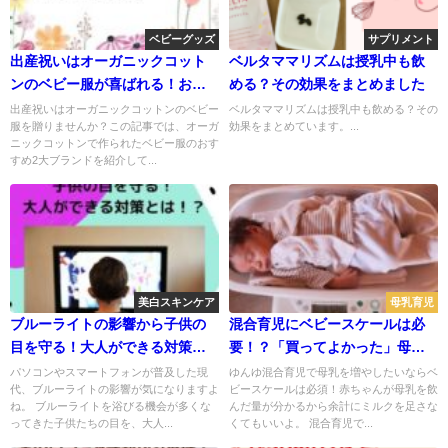
ベビーグッズ
サプリメント
出産祝いはオーガニックコット
ベルタママリズムは授乳中も飲
ンのベビー服が喜ばれる！おす
める？その効果をまとめました
すめ2大ブランドを紹介
出産祝いはオーガニックコットンのベビー
ベルタママリズムは授乳中も飲める？その
服を贈りませんか？この記事では、オーガ
効果をまとめています。...
ニックコットンで作られたベビー服のおす
すめ2大ブランドを紹介して...
美白スキンケア
母乳育児
ブルーライトの影響から子供の
混合育児にベビースケールは必
目を守る！大人ができる対策と
要！？「買ってよかった」母乳
は！？美肌効果も期待でき
を増やしたい方向けの育児グッ
パソコンやスマートフォンが普及した現
ゆんゆ混合育児で母乳を増やしたいならベ
代、ブルーライトの影響が気になりますよ
ビースケールは必須！赤ちゃんが母乳を飲
る！？
ズ
ね。 ブルーライトを浴びる機会が多くな
んだ量が分かるから余計にミルクを足さな
ってきた子供たちの目を、大人...
くてもいいよ。 混合育児で...