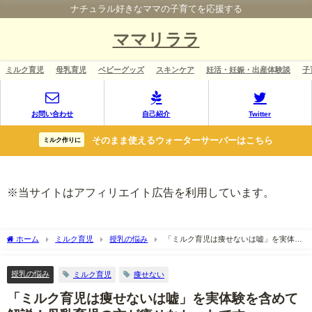
ナチュラル好きなママの子育てを応援する
ママリララ
ミルク育児
母乳育児
ベビーグッズ
スキンケア
妊活・妊娠・出産体験談
子
お問い合わせ
自己紹介
Twitter
そのまま使えるウォーターサーバーはこちら
ミルク作りに
※当サイトはアフィリエイト広告を利用しています。
ホーム
ミルク育児
授乳の悩み
「ミルク育児は痩せないは嘘」を実体験
を含めて解説！母乳育児の方が痩せなかったです
授乳の悩み
ミルク育児
痩せない
「ミルク育児は痩せないは嘘」を実体験を含めて