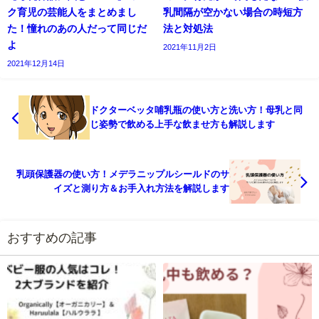
ク育児の芸能人をまとめまし
乳間隔が空かない場合の時短方
た！憧れのあの人だって同じだ
法と対処法
よ
2021年11月2日
2021年12月14日
ドクターベッタ哺乳瓶の使い方と洗い方！母乳と同
じ姿勢で飲める上手な飲ませ方も解説します
乳頭保護器の使い方！メデラニップルシールドのサ
イズと測り方＆お手入れ方法を解説します
おすすめの記事