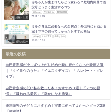
赤ちゃんが生まれたらどう変わる？敷地内同居で義
父母とうまく生活するコツ
赤ちゃん
生まれたら
敷地内同居
2019.11.23
妊娠・出産
ミルク育児に必要なもの全10点！外出時にも助かる
完ミママの買ってよかったおすすめ商品
pickup
ミルク育児
必要なもの
2020.10.02
授乳の悩み
最近の投稿
自己肯定感が少しずつ上がり始めた時に観たくなった映画３選
｜『タイヨウのうた』『イエスタデイズ』『ギルバート・グレ
イプ』
自己肯定感の低い私を救った本！おすすめ３選｜『７つの習
慣』『嫌われる勇気』『幸せになる勇気』
発達障害の子どもにおすすめ！実際に使ってよかったグッズ3選
【体験談】